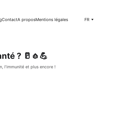
g
Contact
A propos
Mentions légales
FR
anté ? 🥛🧄💪
n, l'immunité et plus encore !