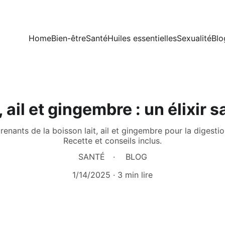
Home
Bien-être
Santé
Huiles essentielles
Sexualité
Blo
, ail et gingembre : un élixir s
enants de la boisson lait, ail et gingembre pour la digestio
Recette et conseils inclus.
SANTÉ
BLOG
1/14/2025
3 min lire