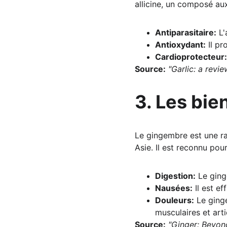
allicine, un composé aux
Antiparasitaire:
 L
Antioxydant:
 Il p
Cardioprotecteur:
Source:
"Garlic: a revi
3. Les bie
Le gingembre est une ra
Asie. Il est reconnu pou
Digestion:
 Le ging
Nausées:
 Il est e
Douleurs:
 Le ging
musculaires et arti
Source:
"Ginger: Beyon