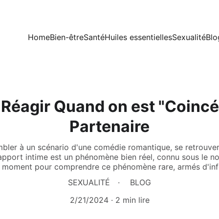
Home
Bien-être
Santé
Huiles essentielles
Sexualité
Blo
éagir Quand on est "Coincé
Partenaire
mbler à un scénario d'une comédie romantique, se retrouv
apport intime est un phénomène bien réel, connu sous le no
n moment pour comprendre ce phénomène rare, armés d'infor
SEXUALITÉ
BLOG
2/21/2024
2 min lire