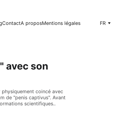
g
Contact
A propos
Mentions légales
FR
" avec son
er physiquement coincé avec
m de "penis captivus". Avant
mations scientifiques..