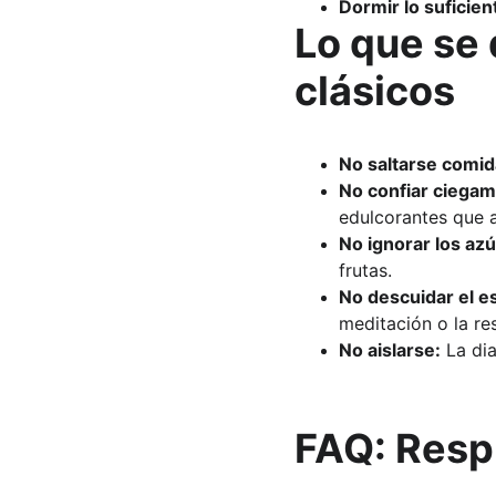
Dormir lo suficien
Lo que se 
clásicos
No saltarse comid
No confiar ciegam
edulcorantes que a
No ignorar los az
frutas.
No descuidar el e
meditación o la re
No aislarse:
 La di
FAQ: Resp