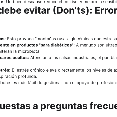
te:
 Un buen descanso reduce el cortisol y mejora la sensibili
debe evitar (Don'ts): Error
as:
 Esto provoca "montañas rusas" glucémicas que estresa
ente en productos "para diabéticos":
 A menudo son ultrap
lteran la microbiota.
úcares ocultos:
 Atención a las salsas industriales, el pan b
strés:
 El estrés crónico eleva directamente los niveles de az
spiración profunda.
abetes es más fácil de gestionar con el apoyo de profesiona
uestas a preguntas frecu