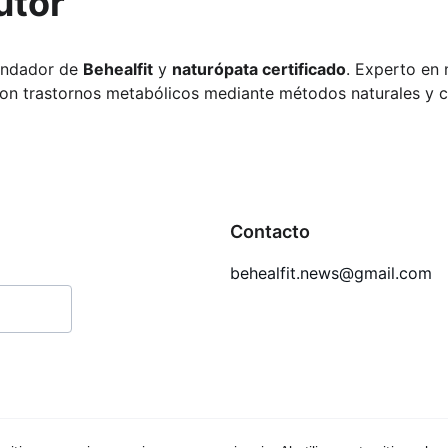
utor
fundador de 
Behealfit
 y 
naturópata certificado
. Experto en n
n trastornos metabólicos mediante métodos naturales y ci
Contacto
behealfit.news@gmail.com