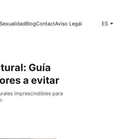
Sexualidad
Blog
Contact
Aviso Legal
ES
tural: Guía
res a evitar
urales imprescindibles para
o.