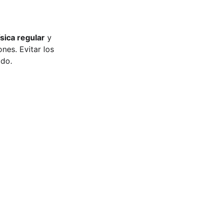
ísica regular
 y 
nes. Evitar los 
ado.