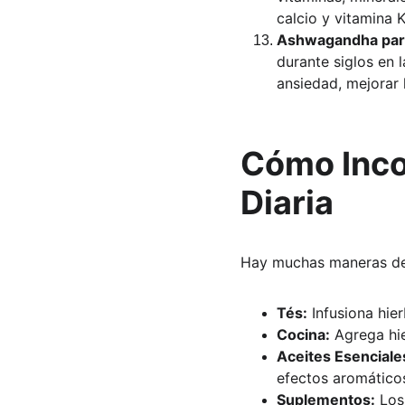
calcio y vitamina 
Ashwagandha para 
durante siglos en 
ansiedad, mejorar 
Cómo Inco
Diaria
Hay muchas maneras de d
Tés:
 Infusiona hie
Cocina:
 Agrega hie
Aceites Esenciale
efectos aromáticos
Suplementos:
 Los