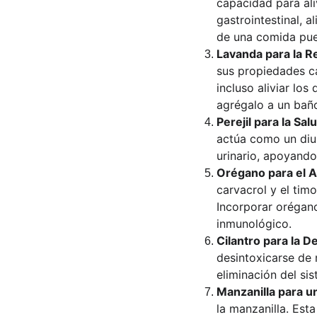
capacidad para ali
gastrointestinal, 
de una comida pue
Lavanda para la Re
sus propiedades ca
incluso aliviar los
agrégalo a un baño
Perejil para la Sal
actúa como un diur
urinario, apoyando
Orégano para el 
carvacrol y el timo
Incorporar orégano
inmunológico.
Cilantro para la D
desintoxicarse de 
eliminación del si
Manzanilla para u
la manzanilla. Est