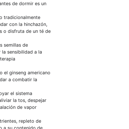
antes de dormir es un 
do tradicionalmente 
udar con la hinchazón, 
s o disfruta de un té de 
s semillas de 
a sensibilidad a la 
terapia 
o el ginseng americano 
ar a combatir la 
oyar el sistema 
viar la tos, despejar 
halación de vapor 
rientes, repleto de 
o a su contenido de 