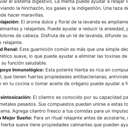
viar el sistema digestivo. La menta puede ayudar a relajar 
aliviando la hinchazón, los gases y la indigestión. Una taza
de hacer maravillas.
lajación:
 El aroma dulce y floral de la lavanda es ampliam
lmantes y relajantes. Puede ayudar a reducir la ansiedad, 
 dolores de cabeza. Disfruta de un té de lavanda, difunde su
 relajante.
ud Renal:
 Esta guarnición común es más que una simple deco
ético suave, lo que puede ayudar a eliminar las toxinas de l
 su función saludable.
Apoyo Inmunológico:
 Esta potente hierba es rica en compu
l, que tienen fuertes propiedades antibacterianas, antivirale
 en tu cocina o tomar aceite de orégano puede ayudar a fo
esintoxicación:
 El cilantro es conocido por su capacidad pa
metales pesados. Sus compuestos pueden unirse a estas tox
stema. Agrega cilantro fresco a tus comidas para un impulso
n Mejor Sueño:
 Para un ritual relajante antes de acostarte
a hierba suave tiene propiedades calmantes que pueden ayud