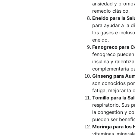
ansiedad y promove
remedio clásico.
Eneldo para la Sal
para ayudar a la di
los gases e inclus
eneldo.
Fenogreco para Co
fenogreco pueden a
insulina y ralenti
complementaria par
Ginseng para Aume
son conocidos por
fatiga, mejorar la 
Tomillo para la Sa
respiratorio. Sus 
la congestión y com
pueden ser benefic
Moringa para los H
vitaminas, mineral