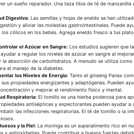
r un sueño reparador. Una taza tibia de té de manzanilla 
ud Digestiva:
 Las semillas y hojas de eneldo se han utiliza
gestión y aliviar las molestias gastrointestinales. Puede ay
o los cólicos en los bebés. Agrega eneldo fresco a tus plato
ntrolar el Azúcar en Sangre:
 Los estudios sugieren que la
yudar a regular los niveles de azúcar en sangre al mejorar l
zar la absorción de carbohidratos. A menudo se utiliza como 
a el manejo de la diabetes.
ntar los Niveles de Energía:
 Tanto el ginseng Panax com
 sus propiedades energizantes y adaptógenas. Pueden ayud
concentración y mejorar el rendimiento físico y mental.
lud Respiratoria:
 El tomillo es una hierba poderosa para ap
propiedades antisépticas y expectorantes pueden ayudar a ali
batir las infecciones respiratorias. El té de tomillo o la in
iosos.
uesos y la Piel:
 La moringa es un superalimento rico en nut
es y antioxidantes. Puede contribuir a huesos fuertes debid