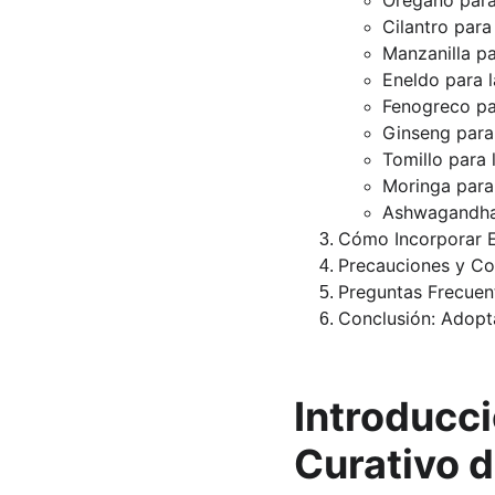
Orégano para
Cilantro para
Manzanilla p
Eneldo para l
Fenogreco pa
Ginseng para
Tomillo para 
Moringa para 
Ashwagandha 
Cómo Incorporar E
Precauciones y Co
Preguntas Frecuent
Conclusión: Adopta
Introducc
Curativo d