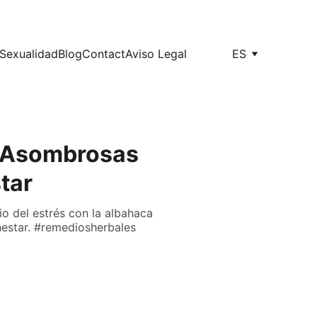
Sexualidad
Blog
Contact
Aviso Legal
ES
s Asombrosas
tar
io del estrés con la albahaca
nestar. #remediosherbales