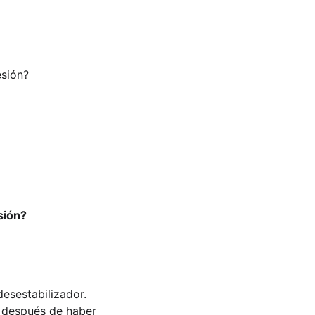
esión?
sión?
desestabilizador.
s después de haber 