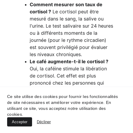
Comment mesurer son taux de 
cortisol ?
 Le cortisol peut être 
mesuré dans le sang, la salive ou 
l'urine. Le test salivaire sur 24 heures 
ou à différents moments de la 
journée (pour le rythme circadien) 
est souvent privilégié pour évaluer 
les niveaux chroniques.
Le café augmente-t-il le cortisol ?
Oui, la caféine stimule la libération 
de cortisol. Cet effet est plus 
prononcé chez les personnes qui 
n'en consomment pas régulièrement. 
Ce site utilise des cookies pour fournir les fonctionnalités
Pour les consommateurs habituels, le 
de site nécessaires et améliorer votre expérience. En
corps développe une tolérance, mais 
utilisant ce site, vous acceptez notre utilisation des
une consommation excessive peut 
cookies.
toujours maintenir les niveaux élevés.
Accepter
Décliner
Peut-on abaisser le cortisol par 
l'alimentation seule ?
 L'alimentation 