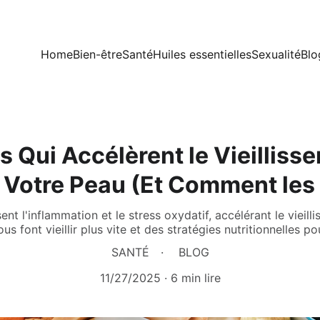
Home
Bien-être
Santé
Huiles essentielles
Sexualité
Blo
s Qui Accélèrent le Vieilliss
e Votre Peau (Et Comment les
ent l'inflammation et le stress oxydatif, accélérant le vieil
us font vieillir plus vite et des stratégies nutritionnelles p
SANTÉ
BLOG
11/27/2025
6 min lire