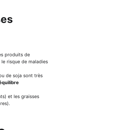
ses
es produits de 
t le risque de maladies 
ou de soja sont très 
quilibre 
s) et les graisses 
res).