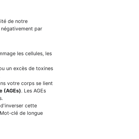
ité de notre 
s négativement par 
mage les cellules, les 
ou un excès de toxines 
.
ns votre corps se lient 
ée (AGEs)
. Les AGEs 
s.
d'inverser cette 
(Mot-clé de longue 