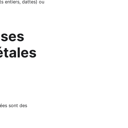
s entiers, dattes) ou 
sses 
tales 
rées sont des 